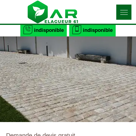
indisponible
indisponible
Demande de devis gratuit