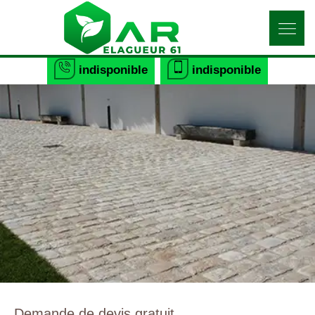
indisponible
indisponible
Demande de devis gratuit