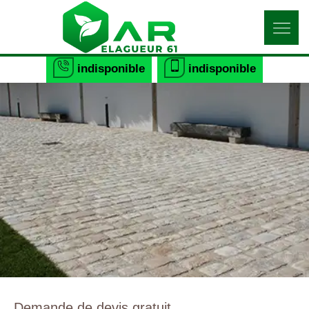
indisponible
indisponible
Demande de devis gratuit