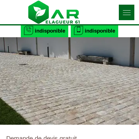
indisponible
indisponible
Demande de devis gratuit