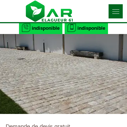
indisponible
indisponible
Demande de devis gratuit