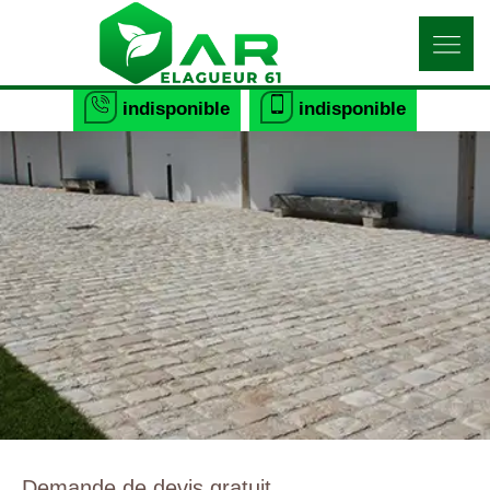
indisponible
indisponible
Demande de devis gratuit