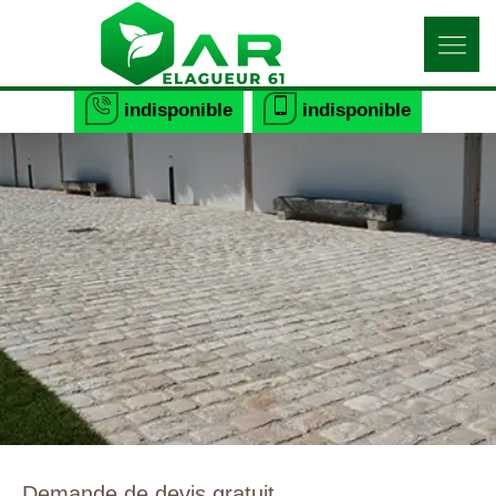
indisponible
indisponible
Demande de devis gratuit