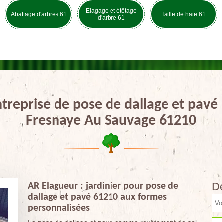
Elagage et étêtage
Abattage d'arbres 61
Taille de haie 61
d'arbre 61
treprise de pose de dallage et pavé
Fresnaye Au Sauvage 61210
De
AR Elagueur : jardinier pour pose de
dallage et pavé 61210 aux formes
personnalisées