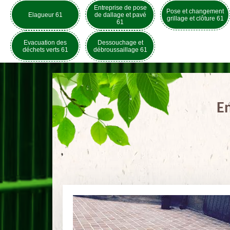
Entreprise de pose
Pose et changement
Elagueur 61
de dallage et pavé
grillage et clôture 61
61
Evacuation des
Dessouchage et
déchets verts 61
débroussaillage 61
En