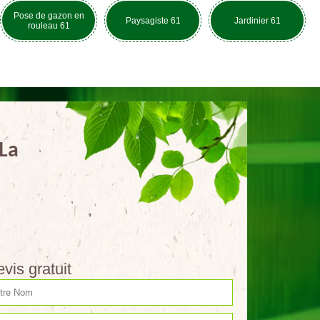
Pose de gazon en
Paysagiste 61
Jardinier 61
rouleau 61
 La
vis gratuit