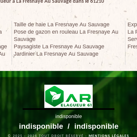
agueur à La Fresnaye Au Sauvage dans le 61210
Taille de haie La Fresnaye Au Sauvage
Exp
a
Pose de gazon en rouleau La Fresnaye Au
La 
Sauvage
Ser
age
Paysagiste La Fresnaye Au Sauvage
Fre
 Au
Jardinier La Fresnaye Au Sauvage
indisponible
indisponible
/
indisponible
© 2025 - 2026 TOUT DROIT RÉSERVÉ -
MENTIONS LÉGALES