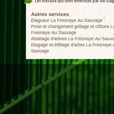
Les travaux qui sont effectués par AR El
Autres services
Elagueur La Fresnaye Au Sauvage
Pose et changement grillage et clôture L
Fresnaye Au Sauvage
Abattage d'arbres La Fresnaye Au Sauv
Elagage et étêtage d'arbre La Fresnaye
Sauvage