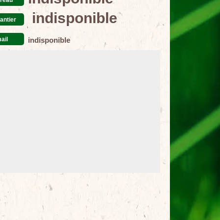
indisponible
antier
ail
indisponible