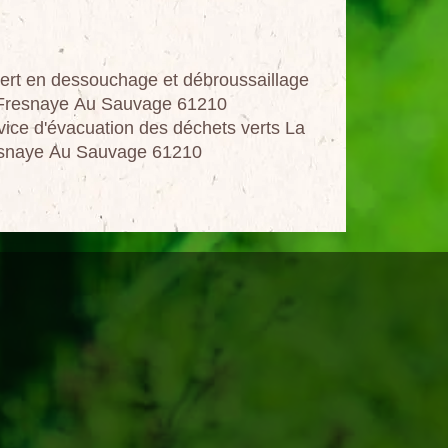
ert en dessouchage et débroussaillage
Fresnaye Au Sauvage 61210
vice d'évacuation des déchets verts La
snaye Au Sauvage 61210