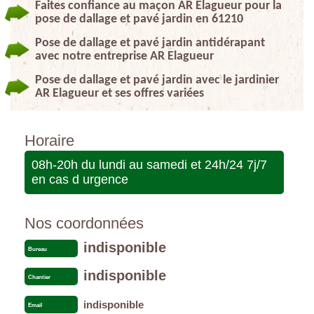
Faites confiance au maçon AR Elagueur pour la
pose de dallage et pavé jardin en 61210
Pose de dallage et pavé jardin antidérapant
avec notre entreprise AR Elagueur
Pose de dallage et pavé jardin avec le jardinier
AR Elagueur et ses offres variées
Horaire
08h-20h du lundi au samedi et 24h/24 7j/7
en cas d urgence
Nos coordonnées
indisponible
Bureau
indisponible
Chantier
indisponible
Email