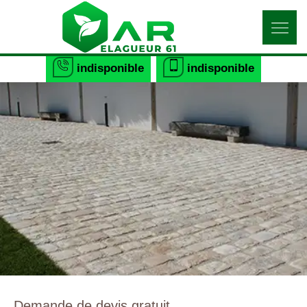
indisponible
indisponible
Demande de devis gratuit