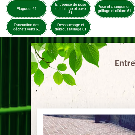
Entreprise de pose
Pose et changement
Elagueur 61
de dallage et pavé
grillage et clôture 61
61
Evacuation des
Dessouchage et
déchets verts 61
débroussaillage 61
Entre