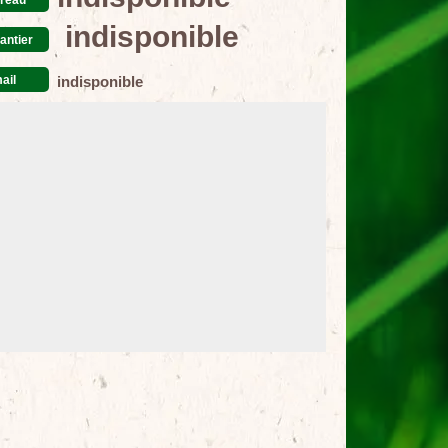
indisponible
antier
ail
indisponible