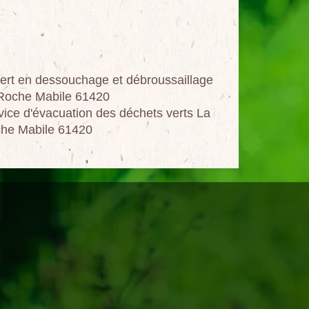
ert en dessouchage et débroussaillage
Roche Mabile 61420
vice d'évacuation des déchets verts La
he Mabile 61420