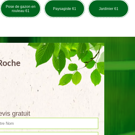
Pose de gazon en
Paysagiste 61
Jardinier 61
rouleau 61
 Roche
vis gratuit