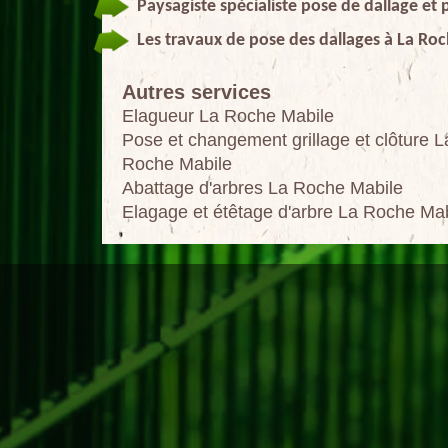
Paysagiste spécialiste pose de dallage et
Les travaux de pose des dallages à La Ro
Autres services
Elagueur La Roche Mabile
Pose et changement grillage et clôture L
Roche Mabile
Abattage d'arbres La Roche Mabile
Elagage et étêtage d'arbre La Roche Mab