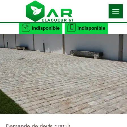
indisponible
indisponible
Demande de devis gratuit