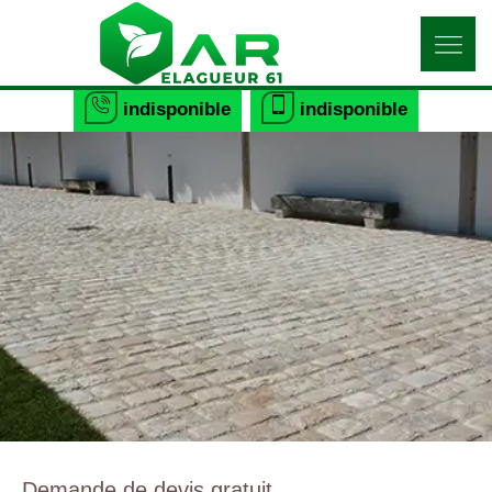
indisponible
indisponible
Demande de devis gratuit