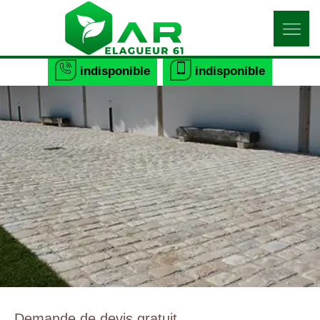
indisponible
indisponible
Demande de devis gratuit