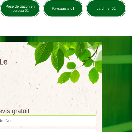
Pose de gazon en
Paysagiste 61
Jardinier 61
rouleau 61
 Le
vis gratuit