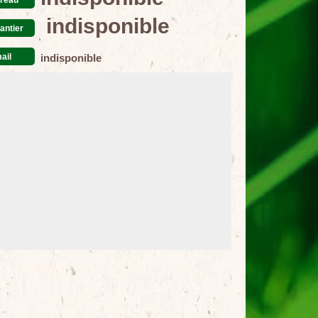
indisponible
antier
ail
indisponible