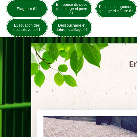
Entreprise de pose
Pose et changement
Elagueur 61
de dallage et pavé
grillage et clôture 61
61
Evacuation des
Dessouchage et
déchets verts 61
débroussaillage 61
En