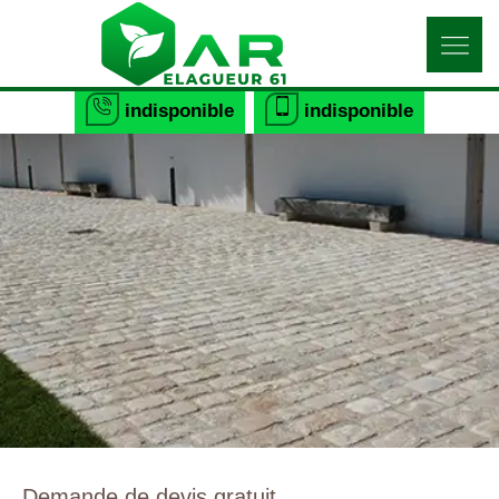
indisponible
indisponible
Demande de devis gratuit