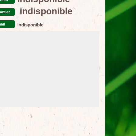
indisponible
antier
ail
indisponible