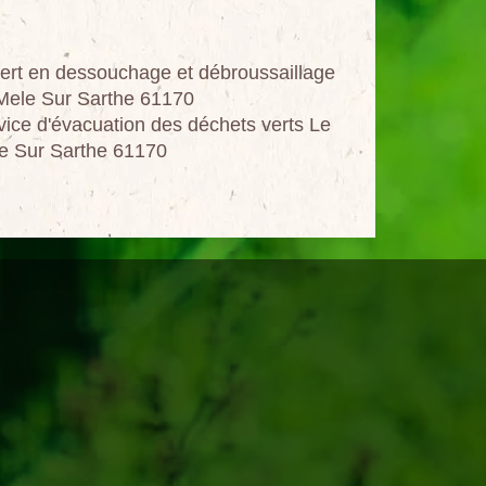
ert en dessouchage et débroussaillage
Mele Sur Sarthe 61170
vice d'évacuation des déchets verts Le
e Sur Sarthe 61170