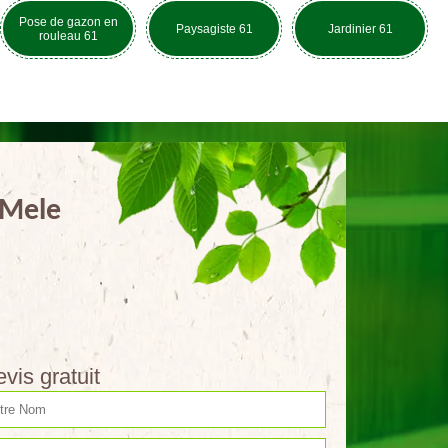
Pose de gazon en
Paysagiste 61
Jardinier 61
rouleau 61
 Mele
vis gratuit