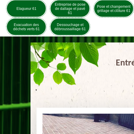
Entreprise de pose
Pose et changement
Elagueur 61
de dallage et pavé
grillage et clôture 61
61
Evacuation des
Dessouchage et
déchets verts 61
débroussaillage 61
Entr