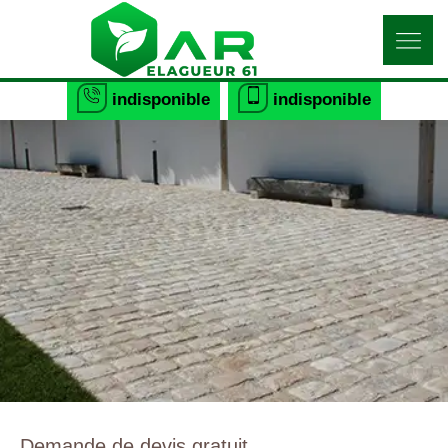
indisponible
indisponible
Demande de devis gratuit