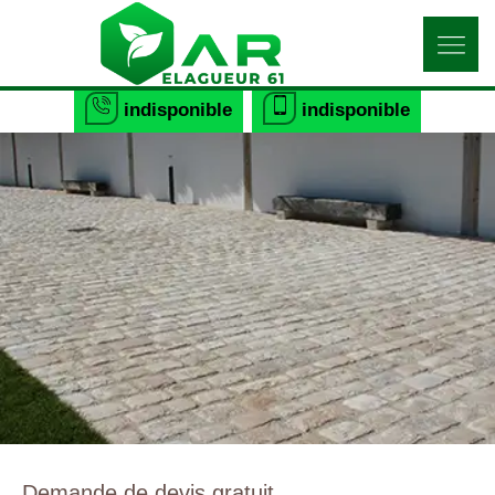
indisponible
indisponible
Demande de devis gratuit