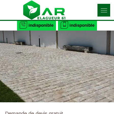
indisponible
indisponible
Demande de devis gratuit