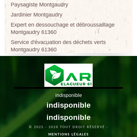
Paysagiste Montgaudry
Jardinier Montgaudry
Expert en dessouchage et débroussaillage
Montgaudry 61360
Service d'évacuation des déchets verts
Montgaudry 61360
indisponible
indisponible
indisponible
© 2025 - 2026 TOUT DROIT RÉSERVÉ -
MENTIONS LÉGALES