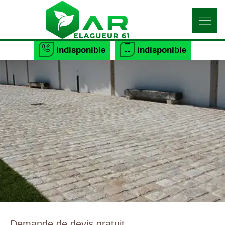
indisponible
indisponible
Demande de devis gratuit