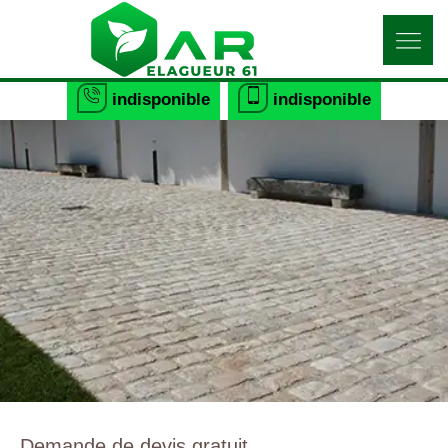
indisponible
indisponible
Demande de devis gratuit