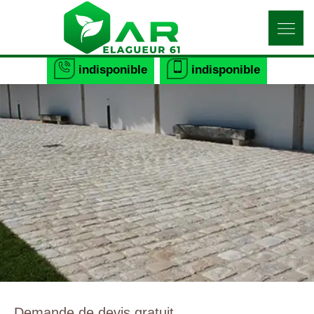
indisponible
indisponible
Demande de devis gratuit