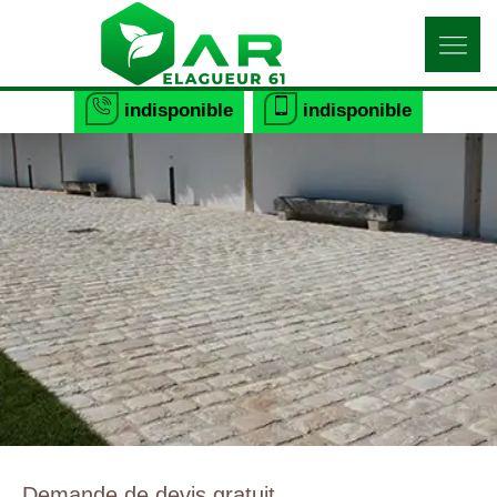
indisponible
indisponible
Demande de devis gratuit