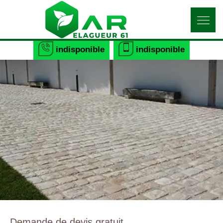
indisponible
indisponible
Demande de devis gratuit