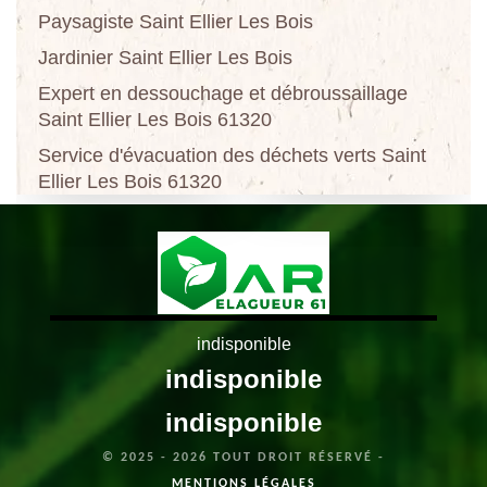
Paysagiste Saint Ellier Les Bois
Jardinier Saint Ellier Les Bois
Expert en dessouchage et débroussaillage
Saint Ellier Les Bois 61320
Service d'évacuation des déchets verts Saint
Ellier Les Bois 61320
indisponible
indisponible
indisponible
© 2025 - 2026 TOUT DROIT RÉSERVÉ -
MENTIONS LÉGALES