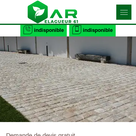
indisponible
indisponible
Demande de devis gratuit