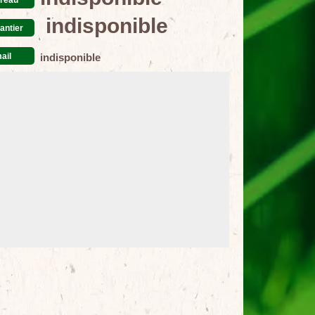
indisponible
antier
ail
indisponible