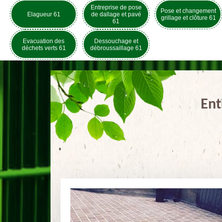
Entreprise de pose
Pose et changement
Elagueur 61
de dallage et pavé
grillage et clôture 61
61
Evacuation des
Dessouchage et
déchets verts 61
débroussaillage 61
Ent