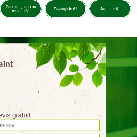
Pose de gazon en
Paysagiste 61
Jardinier 61
rouleau 61
aint
vis gratuit