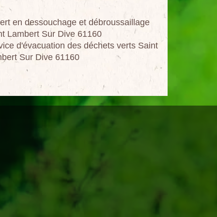
ert en dessouchage et débroussaillage
nt Lambert Sur Dive 61160
vice d'évacuation des déchets verts Saint
bert Sur Dive 61160