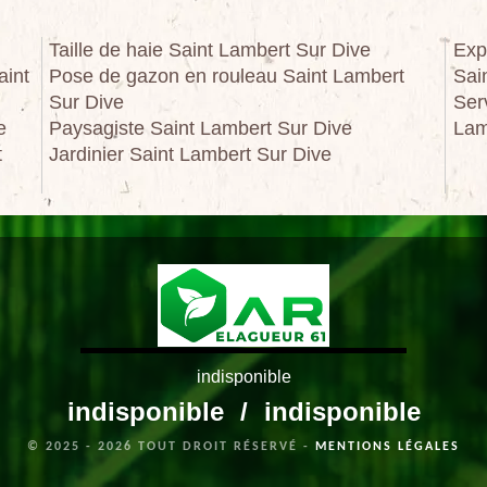
Taille de haie Saint Lambert Sur Dive
Exp
aint
Pose de gazon en rouleau Saint Lambert
Sai
Sur Dive
Ser
e
Paysagiste Saint Lambert Sur Dive
Lam
t
Jardinier Saint Lambert Sur Dive
indisponible
indisponible
/
indisponible
© 2025 - 2026 TOUT DROIT RÉSERVÉ -
MENTIONS LÉGALES