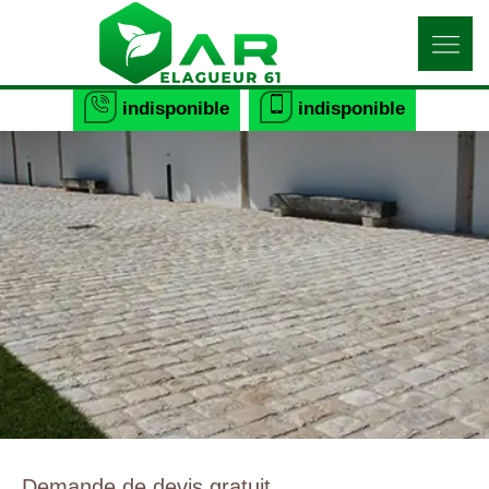
indisponible
indisponible
Demande de devis gratuit