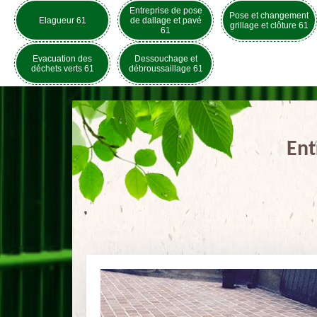
Entreprise de pose
Pose et changement
Elagueur 61
de dallage et pavé
grillage et clôture 61
61
Evacuation des
Dessouchage et
déchets verts 61
débroussaillage 61
Ent