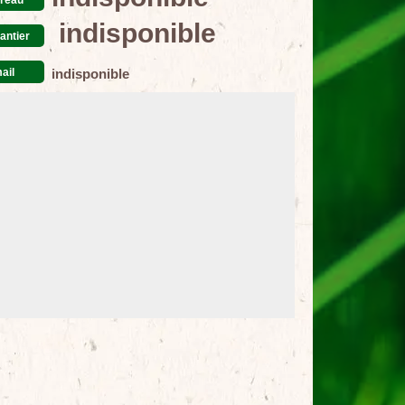
indisponible
antier
ail
indisponible