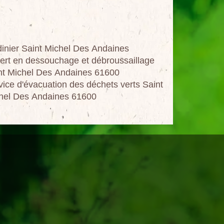
dinier Saint Michel Des Andaines
ert en dessouchage et débroussaillage
nt Michel Des Andaines 61600
vice d'évacuation des déchets verts Saint
hel Des Andaines 61600