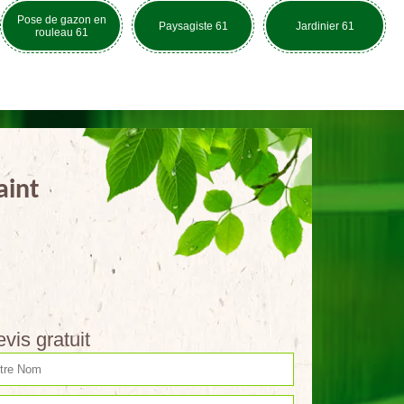
Pose de gazon en
Paysagiste 61
Jardinier 61
rouleau 61
aint
vis gratuit