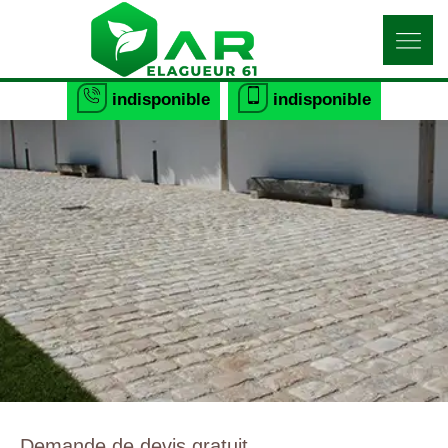
indisponible
indisponible
Demande de devis gratuit