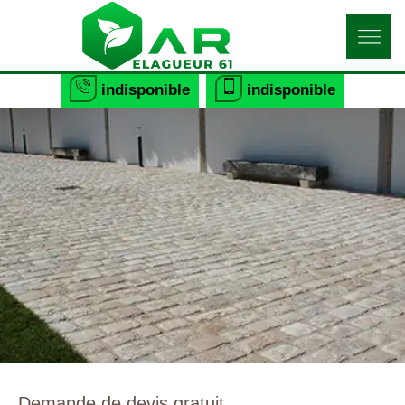
indisponible
indisponible
Demande de devis gratuit