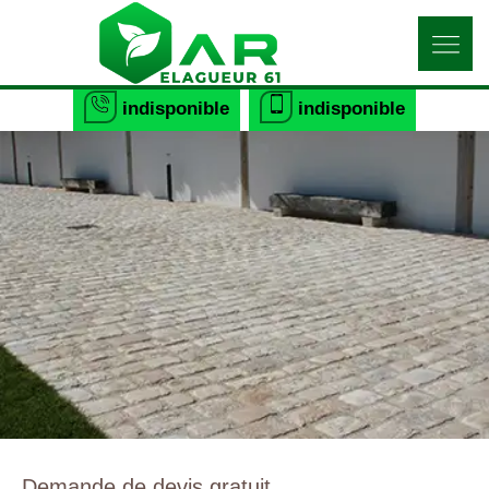
indisponible
indisponible
Demande de devis gratuit