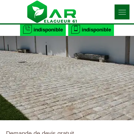
indisponible
indisponible
Demande de devis gratuit