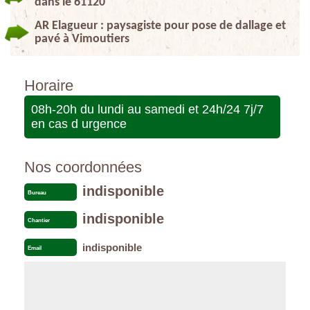
dans le 61120
AR Elagueur : paysagiste pour pose de dallage et
pavé à Vimoutiers
Horaire
08h-20h du lundi au samedi et 24h/24 7j/7
en cas d urgence
Nos coordonnées
indisponible
Bureau
indisponible
Chantier
indisponible
Email