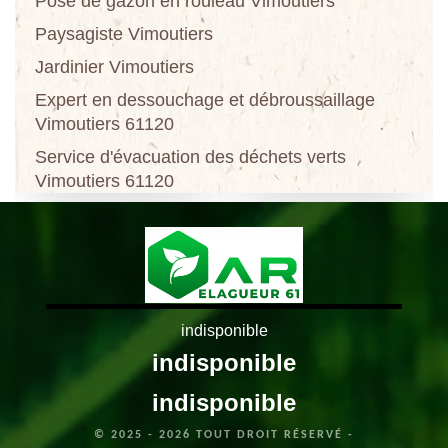
Pose de gazon en rouleau Vimoutiers
Paysagiste Vimoutiers
Jardinier Vimoutiers
Expert en dessouchage et débroussaillage
Vimoutiers 61120
Service d'évacuation des déchets verts
Vimoutiers 61120
indisponible
indisponible
indisponible
© 2025 - 2026 TOUT DROIT RÉSERVÉ -