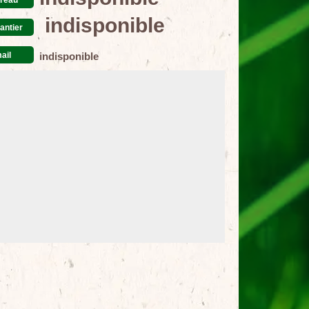
indisponible
antier
ail
indisponible