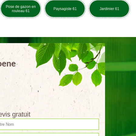
Pose de gazon en
Paysagiste 61
Jardinier 61
rouleau 61
Hoene
vis gratuit