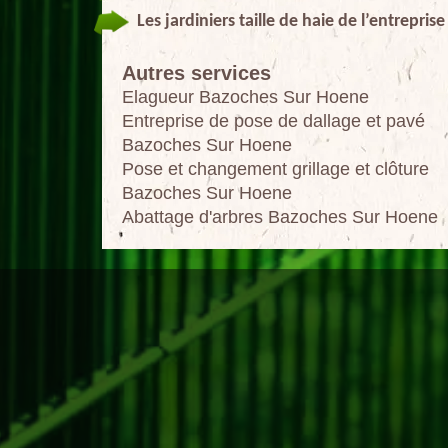
Les jardiniers taille de haie de l’entrepris
Autres services
Elagueur Bazoches Sur Hoene
Entreprise de pose de dallage et pavé
Bazoches Sur Hoene
Pose et changement grillage et clôture
Bazoches Sur Hoene
Abattage d'arbres Bazoches Sur Hoene