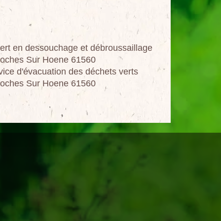
ert en dessouchage et débroussaillage
oches Sur Hoene 61560
vice d'évacuation des déchets verts
oches Sur Hoene 61560