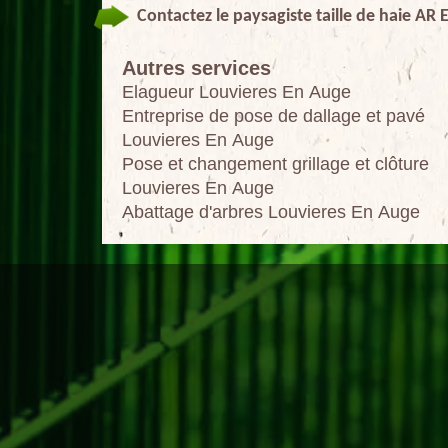
Contactez le paysagiste taille de haie AR 
Autres services
Elagueur Louvieres En Auge
Entreprise de pose de dallage et pavé
Louvieres En Auge
Pose et changement grillage et clôture
Louvieres En Auge
Abattage d'arbres Louvieres En Auge