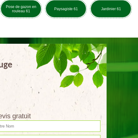
Pose de gazon en
Paysagiste 61
Jardinier 61
rouleau 61
Auge
vis gratuit