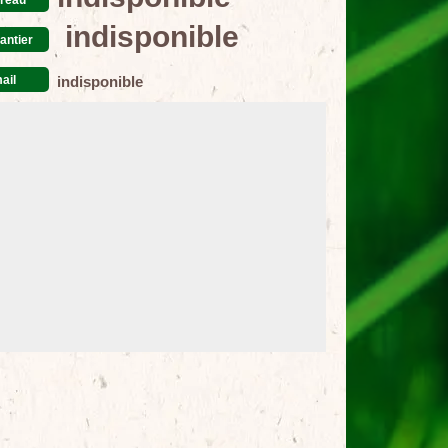
indisponible
antier
ail
indisponible