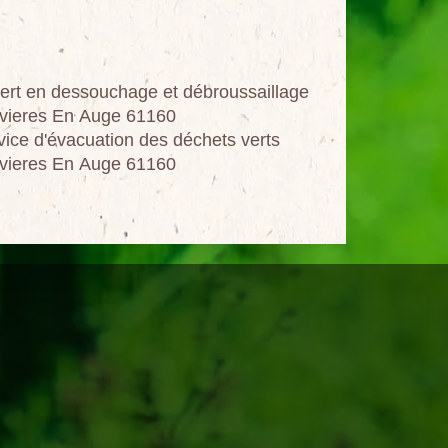
ert en dessouchage et débroussaillage
vieres En Auge 61160
vice d'évacuation des déchets verts
vieres En Auge 61160