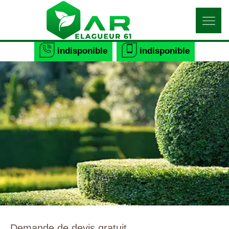
indisponible
indisponible
Demande de devis gratuit