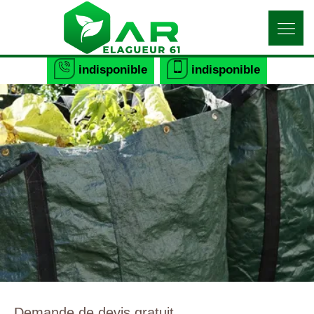
indisponible
indisponible
Demande de devis gratuit