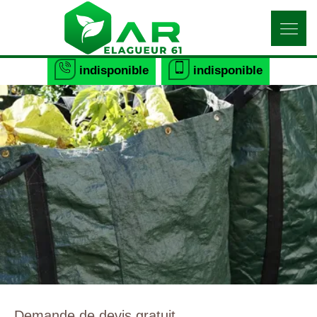
indisponible
indisponible
Demande de devis gratuit