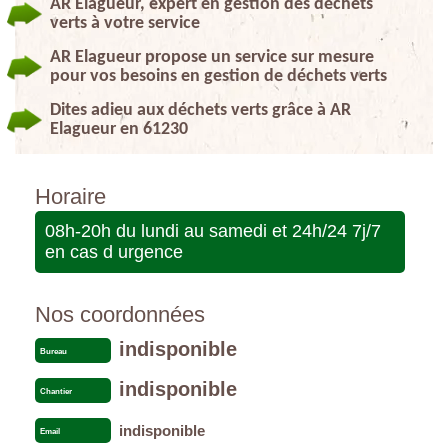
AR Elagueur, expert en gestion des déchets
verts à votre service
AR Elagueur propose un service sur mesure
pour vos besoins en gestion de déchets verts
Dites adieu aux déchets verts grâce à AR
Elagueur en 61230
Horaire
08h-20h du lundi au samedi et 24h/24 7j/7
en cas d urgence
Nos coordonnées
indisponible
Bureau
indisponible
Chantier
indisponible
Email