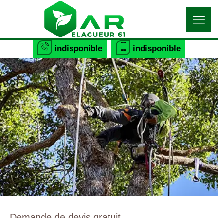
indisponible
indisponible
Demande de devis gratuit