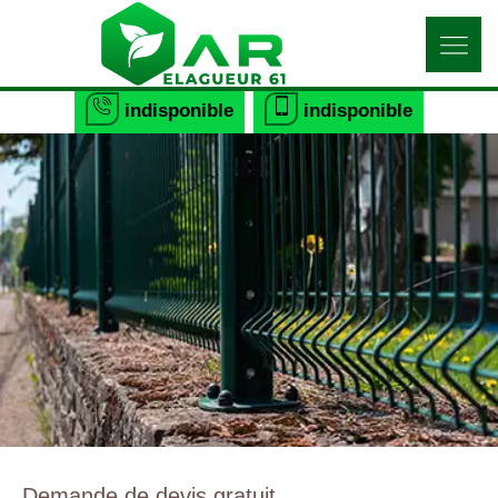
indisponible
indisponible
Demande de devis gratuit