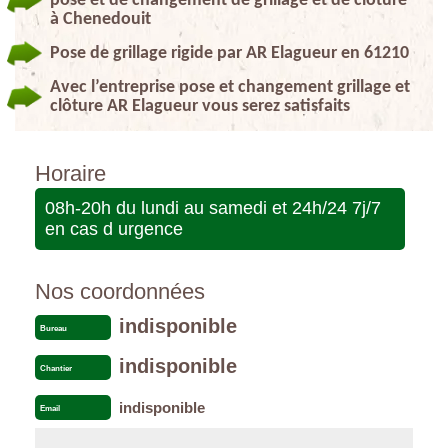
pose et de changement de grillage et de clôture
à Chenedouit
Pose de grillage rigide par AR Elagueur en 61210
Avec l’entreprise pose et changement grillage et
clôture AR Elagueur vous serez satisfaits
Horaire
08h-20h du lundi au samedi et 24h/24 7j/7
en cas d urgence
Nos coordonnées
indisponible
Bureau
indisponible
Chantier
indisponible
Email