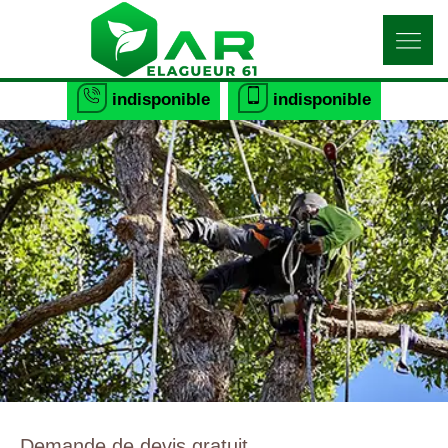
indisponible
indisponible
Demande de devis gratuit