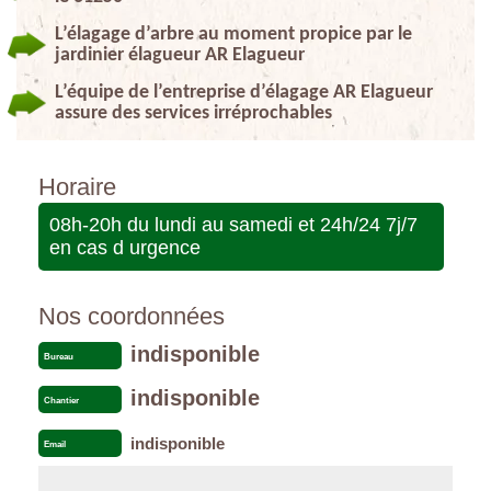
L’élagage d’arbre au moment propice par le
jardinier élagueur AR Elagueur
L’équipe de l’entreprise d’élagage AR Elagueur
assure des services irréprochables
Horaire
08h-20h du lundi au samedi et 24h/24 7j/7
en cas d urgence
Nos coordonnées
indisponible
Bureau
indisponible
Chantier
indisponible
Email