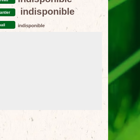
indisponible
antier
ail
indisponible