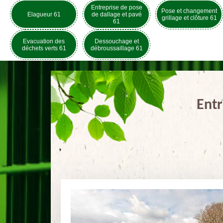
Entreprise de pose
Pose et changement
Elagueur 61
de dallage et pavé
grillage et clôture 61
61
Evacuation des
Dessouchage et
déchets verts 61
débroussaillage 61
Entr