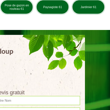
Pose de gazon en
Paysagiste 61
Jardinier 61
rouleau 61
eloup
vis gratuit