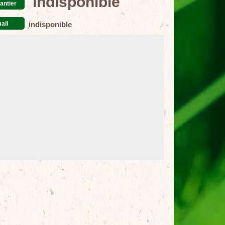
indisponible
antier
ail
indisponible