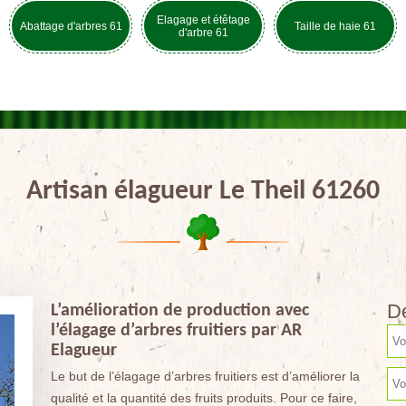
Elagage et étêtage
Abattage d'arbres 61
Taille de haie 61
d'arbre 61
Artisan élagueur Le Theil 61260
De
L’amélioration de production avec
l’élagage d’arbres fruitiers par AR
Elagueur
Le but de l’élagage d’arbres fruitiers est d’améliorer la
qualité et la quantité des fruits produits. Pour ce faire,