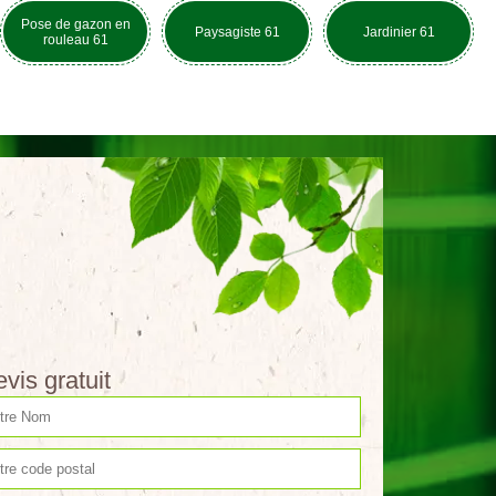
Pose de gazon en
Paysagiste 61
Jardinier 61
rouleau 61
vis gratuit