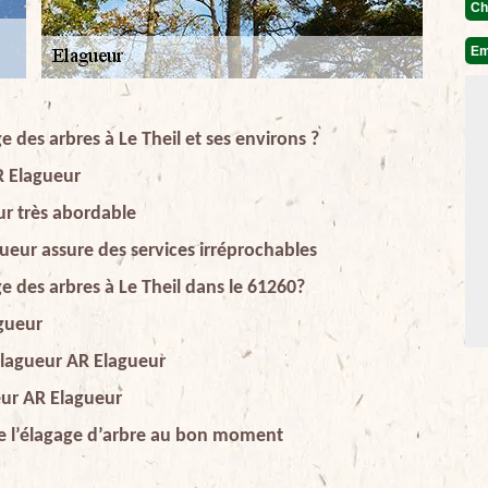
Ch
Em
e des arbres à Le Theil et ses environs ?
R Elagueur
ur très abordable
gueur assure des services irréprochables
e des arbres à Le Theil dans le 61260?
agueur
 élagueur AR Elagueur
ueur AR Elagueur
se l’élagage d’arbre au bon moment