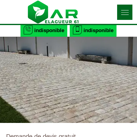
indisponible
indisponible
Demande de devis gratuit