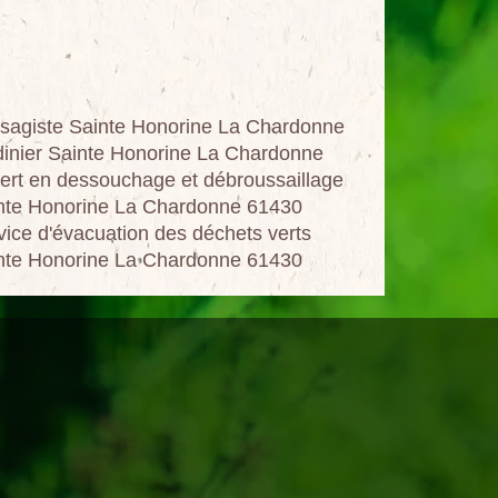
sagiste Sainte Honorine La Chardonne
dinier Sainte Honorine La Chardonne
ert en dessouchage et débroussaillage
nte Honorine La Chardonne 61430
vice d'évacuation des déchets verts
nte Honorine La Chardonne 61430