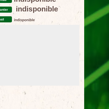
indisponible
antier
ail
indisponible