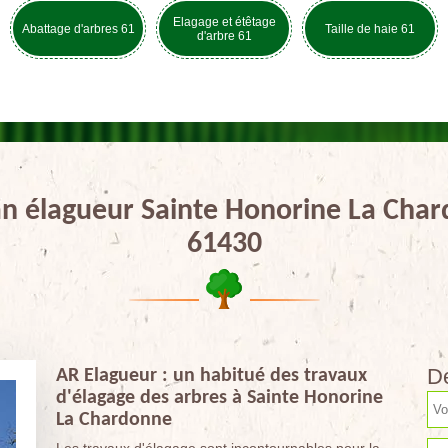
Elagage et étêtage
Abattage d'arbres 61
Taille de haie 61
d'arbre 61
an élagueur Sainte Honorine La Cha
61430
De
AR Elagueur : un habitué des travaux
d'élagage des arbres à Sainte Honorine
La Chardonne