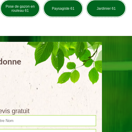
Pose de gazon en
Paysagiste 61
Jardinier 61
rouleau 61
rdonne
vis gratuit