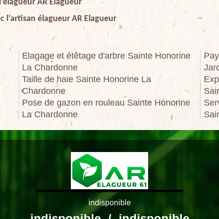
 l’élagueur AR Elagueur
c l’artisan élagueur AR Elagueur
Elagage et étêtage d'arbre Sainte Honorine
Pay
La Chardonne
Jar
Taille de haie Sainte Honorine La
Exp
Chardonne
Sai
Pose de gazon en rouleau Sainte Honorine
Ser
La Chardonne
Sai
indisponible
indisponible
/
indisponible