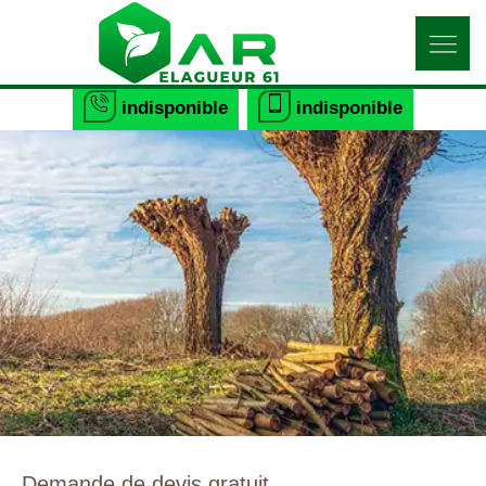
indisponible
indisponible
Demande de devis gratuit