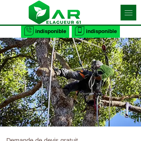
indisponible
indisponible
Demande de devis gratuit