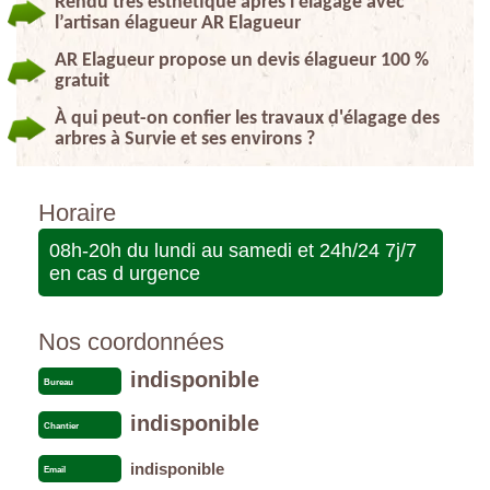
Rendu très esthétique après l’élagage avec
l’artisan élagueur AR Elagueur
AR Elagueur propose un devis élagueur 100 %
gratuit
À qui peut-on confier les travaux d'élagage des
arbres à Survie et ses environs ?
Horaire
08h-20h du lundi au samedi et 24h/24 7j/7
en cas d urgence
Nos coordonnées
indisponible
Bureau
indisponible
Chantier
indisponible
Email