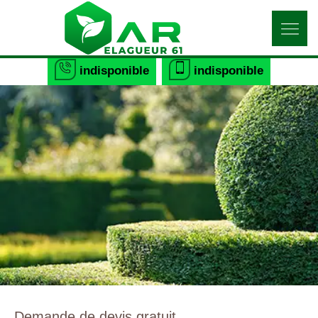
indisponible
indisponible
Demande de devis gratuit