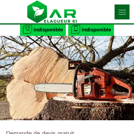
indisponible
indisponible
Demande de devis gratuit