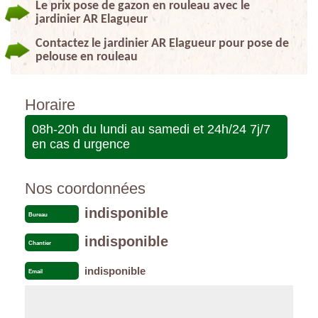
Le prix pose de gazon en rouleau avec le
jardinier AR Elagueur
Contactez le jardinier AR Elagueur pour pose de
pelouse en rouleau
Horaire
08h-20h du lundi au samedi et 24h/24 7j/7
en cas d urgence
Nos coordonnées
indisponible
Bureau
indisponible
Chantier
indisponible
Email