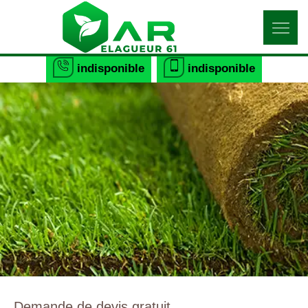
indisponible
indisponible
Demande de devis gratuit