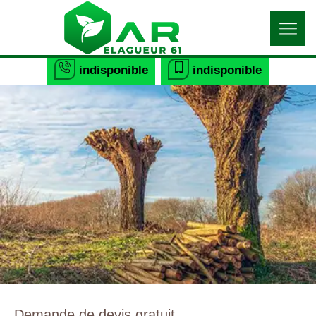
indisponible
indisponible
Demande de devis gratuit